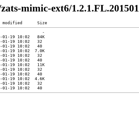
/zats-mimic-ext6/1.2.1.FL.20150
 modified      Size  