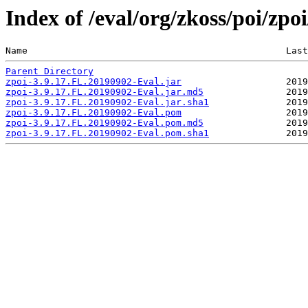
Index of /eval/org/zkoss/poi/zp
Name                                               Last
Parent Directory
zpoi-3.9.17.FL.20190902-Eval.jar
zpoi-3.9.17.FL.20190902-Eval.jar.md5
zpoi-3.9.17.FL.20190902-Eval.jar.sha1
zpoi-3.9.17.FL.20190902-Eval.pom
zpoi-3.9.17.FL.20190902-Eval.pom.md5
zpoi-3.9.17.FL.20190902-Eval.pom.sha1