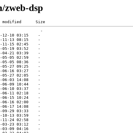
n/zweb-dsp
 modified      Size  