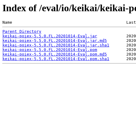
Index of /eval/io/keikai/keikai-
Name                                               Last
Parent Directory
keikai-poiex-5.5.0.FL.20201014-Eval.jar
keikai-poiex-5.5.0.FL.20201014-Eval.jar.md5
keikai-poiex-5.5.0.FL.20201014-Eval.jar.sha1
keikai-poiex-5.5.0.FL.20201014-Eval.pom
keikai-poiex-5.5.0.FL.20201014-Eval.pom.md5
keikai-poiex-5.5.0.FL.20201014-Eval.pom.sha1