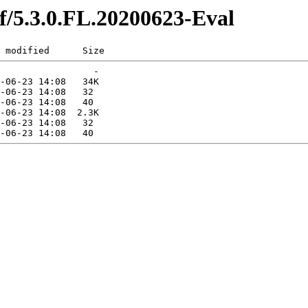
jsf/5.3.0.FL.20200623-Eval
 modified      Size  